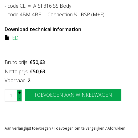
- code CL = AISI 316 SS Body
- code 4BM-4BF = Connection ½" BSP (M+F)
Download technical information
ED
Bruto prijs:
€50,63
Netto prijs:
€50,63
Voorraad:
2
+
TOEVOEGEN AAN WINKELWAGEN
-
Aan verlanglijst toevoegen
/
Toevoegen om te vergelijken
/
Afdrukken