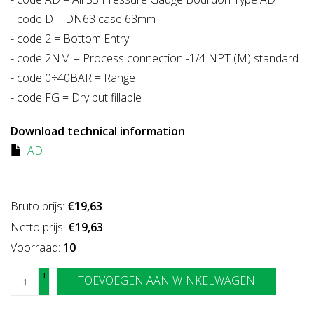
- code D = DN63 case 63mm
- code 2 = Bottom Entry
- code 2NM = Process connection -1/4 NPT (M) standard
- code 0÷40BAR = Range
- code FG = Dry but fillable
Download technical information
AD
Bruto prijs:
€19,63
Netto prijs:
€19,63
Voorraad:
10
+
TOEVOEGEN AAN WINKELWAGEN
-