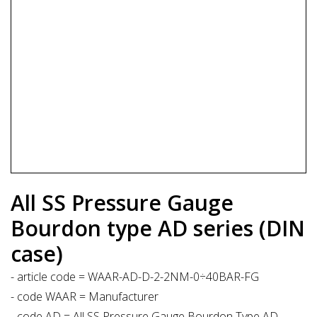
All SS Pressure Gauge
Bourdon type AD series (DIN
case)
- article code = WAAR-AD-D-2-2NM-0÷40BAR-FG
- code WAAR = Manufacturer
- code AD = All SS Pressure Gauge Bourdon Type AD