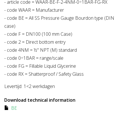
- article code = WAAR-BE-F-2-4NM-0÷1BAR-FG-RX
- code WAAR = Manufacturer
- code BE = All SS Pressure Gauge Bourdon type (DIN
case)
- code F = DN100 (100 mm Case)
- code 2 = Direct bottom entry
- code 4NM = ½" NPT (M) standard
- code 0÷1BAR = range/scale
- code FG = Fillable Liquid Glycerine
- code RX = Shatterproof / Safety Glass
Levertijd:
1<2 werkdagen
Download technical information
BE