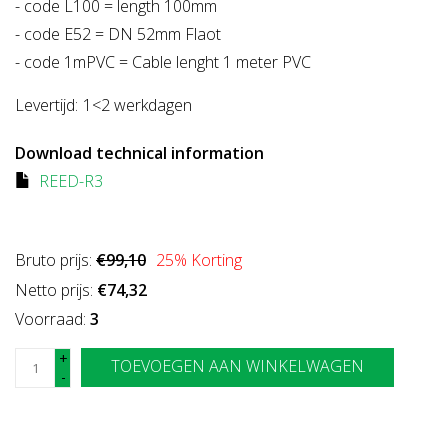
- code L100 = length 100mm
- code E52 = DN 52mm Flaot
- code 1mPVC = Cable lenght 1 meter PVC
Levertijd:
1<2 werkdagen
Download technical information
REED-R3
Bruto prijs:
€99,10
25
% Korting
Netto prijs:
€74,32
Voorraad:
3
+
TOEVOEGEN AAN WINKELWAGEN
-