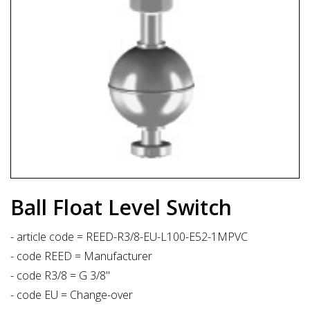
Ball Float Level Switch
- article code = REED-R3/8-EU-L100-E52-1MPVC
- code REED = Manufacturer
- code R3/8 = G 3/8"
- code EU = Change-over