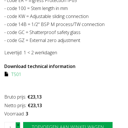
- code ER = Ingress Protection IP65
- code 100 = Stem length in mm
- code KW = Adjustable sliding connection
- code 14B = 1/2" BSP M process/TW connection
- code GC = Shatterproof safety glass
- code GZ = External zero adjustment
Levertijd:
1 < 2 werkdagen
Download technical information
T501
Bruto prijs:
€23,13
Netto prijs:
€23,13
Voorraad:
3
+
TOEVOEGEN AAN WINKELWAGEN