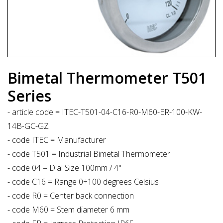
Bimetal Thermometer T501
Series
- article code = ITEC-T501-04-C16-R0-M60-ER-100-KW-
14B-GC-GZ
- code ITEC = Manufacturer
- code T501 = Industrial Bimetal Thermometer
- code 04 = Dial Size 100mm / 4"
- code C16 = Range 0÷100 degrees Celsius
- code R0 = Center back connection
- code M60 = Stem diameter 6 mm