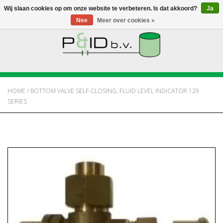
Wij slaan cookies op om onze website te verbeteren. Is dat akkoord?
Ja
Nee
Meer over cookies »
HOME
WEBSHOP
HOME
/
BOTTOM VALVE SELF-CLOSING, FLUID LEVEL INDICATOR 129
SERIES
NIEUWS
OVER PANDID
CONTACT