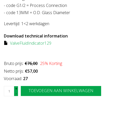
- code G1/2 = Process Connection
- code 13MM = O.D. Glass Diameter
Levertijd:
1<2 werkdagen
Download technical information
ValveFluidIndicator129
Bruto prijs:
€76,00
25
% Korting
Netto prijs:
€57,00
Voorraad:
27
+
TOEVOEGEN AAN WINKELWAGEN
-