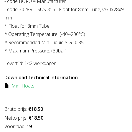
- code BORU = Manufacturer
- code 3028R = SUS 316L Float for 8mm Tube, Ø30x28x9
mm
* Float for 8mm Tube
* Operating Temperature: (-40--200°C)
* Recommended Min. Liquid S.G.: 0.85
* Maximum Pressure: (30bar)
Levertijd:
1<2 werkdagen
Download technical information
Mini Floats
Bruto prijs:
€18,50
Netto prijs:
€18,50
Voorraad:
19