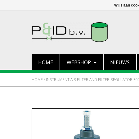
Wij slaan coo
HOME
WEBSHOP
NIEUWS
HOME
/
INSTRUMENT AIR FILTER AND FILTER REGULATOR 300