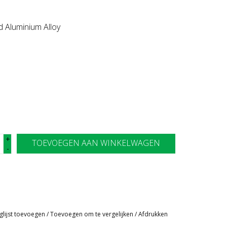
d Aluminium Alloy
+
TOEVOEGEN AAN WINKELWAGEN
-
glijst toevoegen
/
Toevoegen om te vergelijken
/
Afdrukken