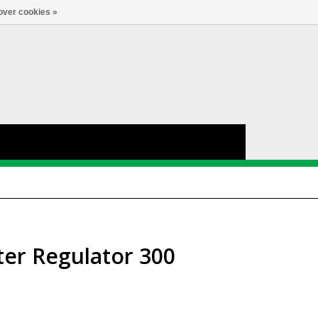
Account
0
LANGUAGE
over cookies »
lter Regulator 300