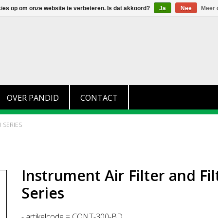
+31 (0)174 280 371
info@pandid.nl
kies op om onze website te verbeteren. Is dat akkoord?
Ja
Nee
Meer 
OVER PANDID
CONTACT
 SERIES
Instrument Air Filter and Fi
Series
- artikelcode = CONT-300-BD