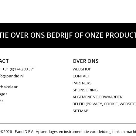
TIE OVER ONS BEDRIJF OF ONZE PRODUCT
ACT
OVER ONS
: +31 (0)174 280 371
WEBSHOP
fo@pandid.nl
CONTACT
PARTNERS
chakelaar
SPONSORING
ages
ALGEMENE VOORWAARDEN
ds
BELEID (PRIVACY, COOKIE, WEBSITE
SITEMAP
©2026 - PandID BV - Appendages en instrumentatie voor leiding, tank en machi