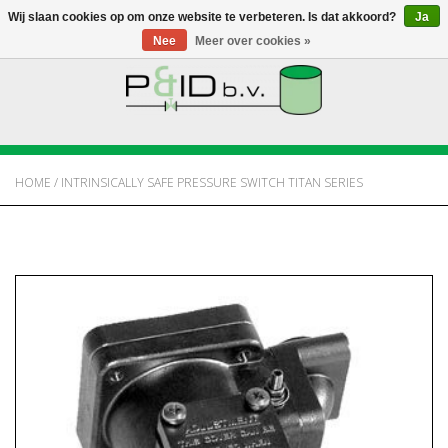
Wij slaan cookies op om onze website te verbeteren. Is dat akkoord?
Ja
Nee
Meer over cookies »
HOME
WEBSHOP
HOME
/
INTRINSICALLY SAFE PRESSURE SWITCH TITAN SERIES
NIEUWS
OVER PANDID
CONTACT