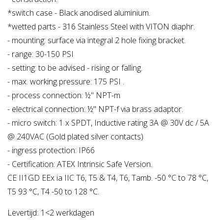
*switch case - Black anodised aluminium.
*wetted parts - 316 Stainless Steel with VITON diaphr.
- mounting: surface via integral 2 hole fixing bracket.
- range: 30-150 PSI
- setting: to be advised - rising or falling.
- max. working pressure: 175 PSI .
- process connection: ½" NPT-m
- electrical connection: ½" NPT-f via brass adaptor.
- micro switch: 1 x SPDT, Inductive rating 3A @ 30V dc / 5A
@ 240VAC (Gold plated silver contacts)
- ingress protection: IP66
- Certification: ATEX Intrinsic Safe Version.
CE II1GD EEx ia IIC T6, T5 & T4, T6, Tamb. -50 °C to 78 °C,
T5 93 °C, T4 -50 to 128 °C.
Levertijd:
1<2 werkdagen