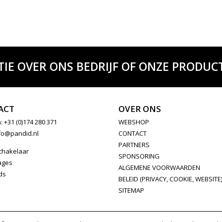
TIE OVER ONS BEDRIJF OF ONZE PRODUCT
ACT
OVER ONS
: +31 (0)174 280 371
WEBSHOP
fo@pandid.nl
CONTACT
PARTNERS
chakelaar
SPONSORING
ages
ALGEMENE VOORWAARDEN
ds
BELEID (PRIVACY, COOKIE, WEBSITE
SITEMAP