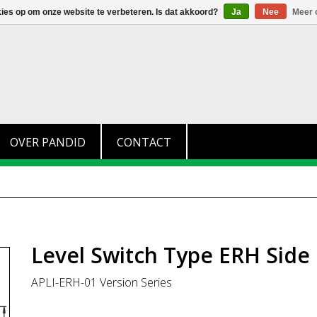
+31 (0)174 280 371
info@pandid.nl
kies op om onze website te verbeteren. Is dat akkoord?
Ja
Nee
Meer 
OVER PANDID
CONTACT
Level Switch Type ERH Sid
APLI-ERH-01 Version Series