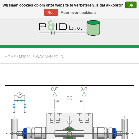
Wij slaan cookies op om onze website te verbeteren. Is dat akkoord?
Ja
Nee
Meer over cookies »
HOME
WEBSHOP
HOME
/
M3050, 3-WAY MANIFOLD
NIEUWS
OVER PANDID
CONTACT