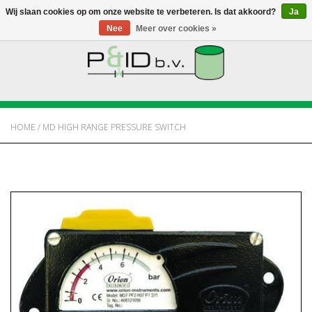
Wij slaan cookies op om onze website te verbeteren. Is dat akkoord?
Ja
Nee
Meer over cookies »
HOME
WEBSHOP
HOME
/
MD HIGH RANGE PRESSURE SWITCH
NIEUWS
OVER PANDID
CONTACT