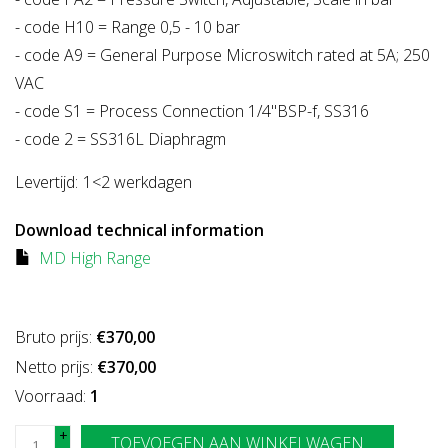
- code H10 = Range 0,5 - 10 bar
- code A9 = General Purpose Microswitch rated at 5A; 250
VAC
- code S1 = Process Connection 1/4"BSP-f, SS316
- code 2 = SS316L Diaphragm
Levertijd:
1<2 werkdagen
Download technical information
MD High Range
Bruto prijs:
€370,00
Netto prijs:
€370,00
Voorraad:
1
+
TOEVOEGEN AAN WINKELWAGEN