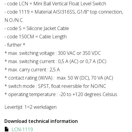
- code LCN = Mini Ball Vertical Float Level Switch
- code 1119 = Material AISI316SS, G1/8" top connection,
N.O./N.C.
- code S = Silicone Jacket Cable
- code 150CM = Cable Length
- further *
* max. switching voltage : 300 VAC or 350 VDC
* max. switching current : 0,5 A (AC) or 0,7 A (DC)
* max. carry current : 2,5 A
* contact rating (W/VA) : max. 50 W (DC), 70 VA (AC)
* switch mode : SPST, float reversible for NO/NC
* operating temperature : -20 to +120 degrees Celsius
Levertijd:
1<2 werkdagen
Download technical information
LCN-1119