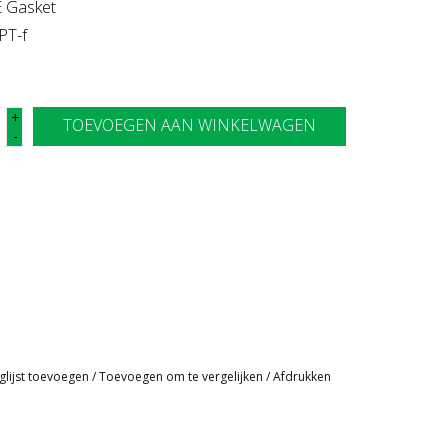
E Gasket
PT-f
+
TOEVOEGEN AAN WINKELWAGEN
-
glijst toevoegen
/
Toevoegen om te vergelijken
/
Afdrukken