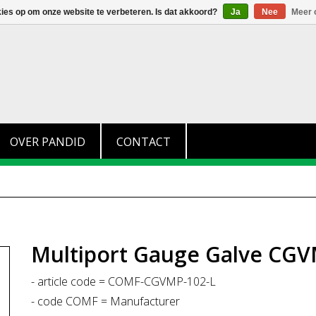
+31 (0)174 280 371
info@pandid.nl
kies op om onze website te verbeteren. Is dat akkoord?
Ja
Nee
Meer 
OVER PANDID
CONTACT
Multiport Gauge Galve CGV
- article code = COMF-CGVMP-102-L
- code COMF = Manufacturer