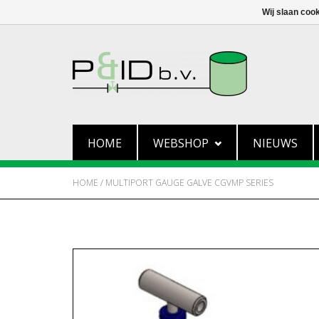
Wij slaan coo
HOME
WEBSHOP
NIEUWS
HOME
/
MULTIPORT GAUGE GALVE CGVMP SERIES