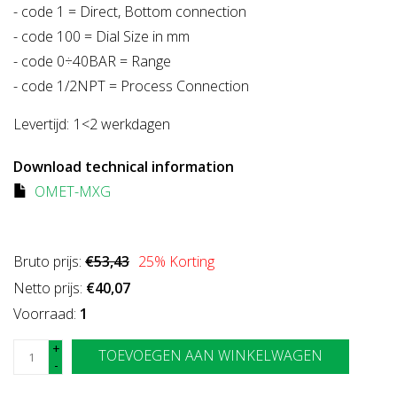
- code 1 = Direct, Bottom connection
- code 100 = Dial Size in mm
- code 0÷40BAR = Range
- code 1/2NPT = Process Connection
Levertijd:
1<2 werkdagen
Download technical information
OMET-MXG
Bruto prijs:
€53,43
25
% Korting
Netto prijs:
€40,07
Voorraad:
1
+
TOEVOEGEN AAN WINKELWAGEN
-