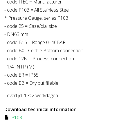
- code ITEC = Manufacturer
- code P103 = All Stainless Steel
* Pressure Gauge, series P103
- code 25 = Case/dial size
- DN63 mm
- code B16 = Range 0÷40BAR
- code B0= Centre Bottom connection
- code 12N = Process connection
- 1/4" NTP (M)
- code ER = IP65
- code EB = Dry but fillable
Levertijd:
1 < 2 werkdagen
Download technical information
P103