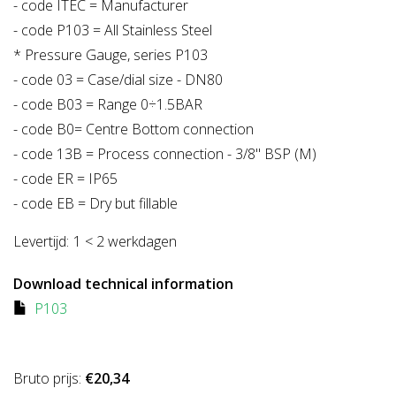
- code ITEC = Manufacturer
- code P103 = All Stainless Steel
* Pressure Gauge, series P103
- code 03 = Case/dial size - DN80
- code B03 = Range 0÷1.5BAR
- code B0= Centre Bottom connection
- code 13B = Process connection - 3/8" BSP (M)
- code ER = IP65
- code EB = Dry but fillable
Levertijd:
1 < 2 werkdagen
Download technical information
P103
Bruto prijs:
€20,34