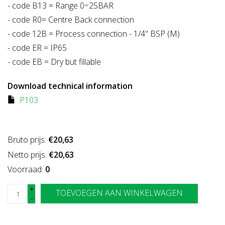
- code B13 = Range 0÷25BAR
- code R0= Centre Back connection
- code 12B = Process connection - 1/4" BSP (M)
- code ER = IP65
- code EB = Dry but fillable
Download technical information
P103
Bruto prijs:
€20,63
Netto prijs:
€20,63
Voorraad:
0
+
TOEVOEGEN AAN WINKELWAGEN
-