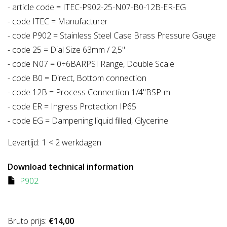
- article code = ITEC-P902-25-N07-B0-12B-ER-EG
- code ITEC = Manufacturer
- code P902 = Stainless Steel Case Brass Pressure Gauge
- code 25 = Dial Size 63mm / 2,5"
- code N07 = 0÷6BARPSI Range, Double Scale
- code B0 = Direct, Bottom connection
- code 12B = Process Connection 1/4"BSP-m
- code ER = Ingress Protection IP65
- code EG = Dampening liquid filled, Glycerine
Levertijd:
1 < 2 werkdagen
Download technical information
P902
Bruto prijs:
€14,00