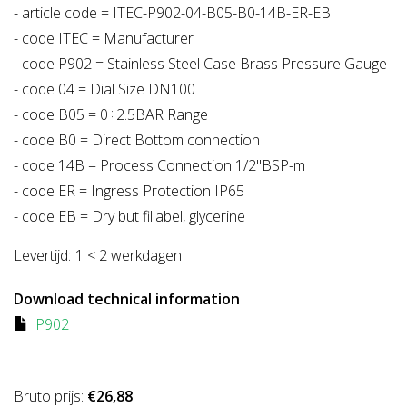
- article code = ITEC-P902-04-B05-B0-14B-ER-EB
- code ITEC = Manufacturer
- code P902 = Stainless Steel Case Brass Pressure Gauge
- code 04 = Dial Size DN100
- code B05 = 0÷2.5BAR Range
- code B0 = Direct Bottom connection
- code 14B = Process Connection 1/2"BSP-m
- code ER = Ingress Protection IP65
- code EB = Dry but fillabel, glycerine
Levertijd:
1 < 2 werkdagen
Download technical information
P902
Bruto prijs:
€26,88