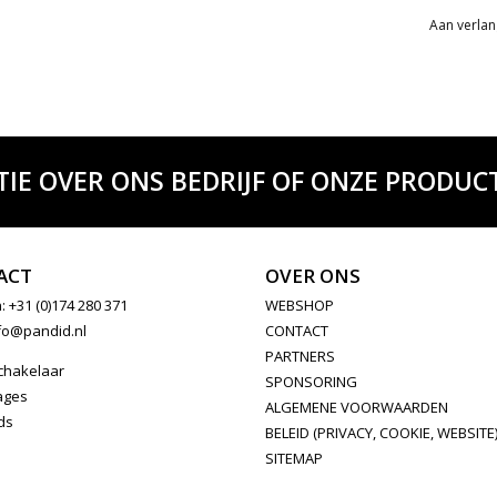
Aan verlan
TIE OVER ONS BEDRIJF OF ONZE PRODUCT
ACT
OVER ONS
: +31 (0)174 280 371
WEBSHOP
fo@pandid.nl
CONTACT
PARTNERS
chakelaar
SPONSORING
ages
ALGEMENE VOORWAARDEN
ds
BELEID (PRIVACY, COOKIE, WEBSITE
SITEMAP