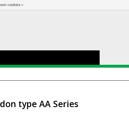
Account
0
LANGUAGE
over cookies »
rdon type AA Series