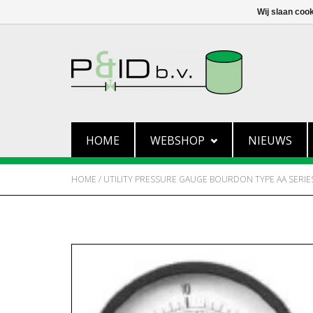
Wij slaan coo
HOME
WEBSHOP
NIEUWS
HOME
/
UTILITY PRESSURE GAUGE BOURDON TYPE AA SERIE