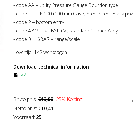
- code AA = Utility Pressure Gauge Bourdon type
- code F = DN100 (100 mm Case) Steel Sheet Black powd
- code 2 = bottom entry
- code 4BM = ½" BSP (M) standard Copper Alloy
- code 0÷1.6BAR = range/scale
Levertijd:
1<2 werkdagen
Download technical information
AA
Bruto prijs:
€13,88
25
% Korting
Netto prijs:
€10,41
Voorraad:
25