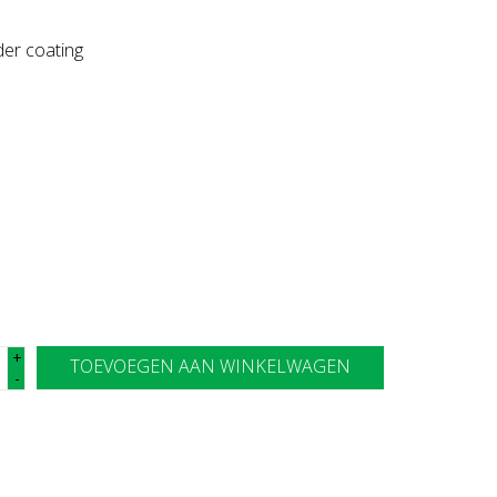
er coating
+
TOEVOEGEN AAN WINKELWAGEN
-