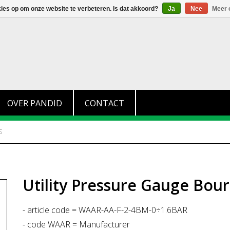
+31 (0)174 280 371
info@pandid.nl
kies op om onze website te verbeteren. Is dat akkoord?
Ja
Nee
Meer 
OVER PANDID
CONTACT
S
Utility Pressure Gauge Bou
- article code = WAAR-AA-F-2-4BM-0÷1.6BAR
- code WAAR = Manufacturer