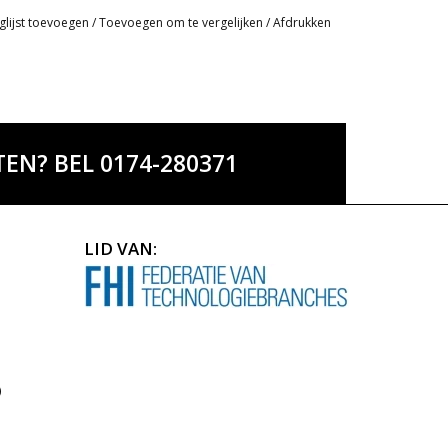
glijst toevoegen
/
Toevoegen om te vergelijken
/
Afdrukken
EN? BEL 0174-280371
LID VAN:
)