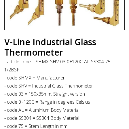
V-Line Industrial Glass
Thermometer
- article code = SHMX-SHV-03-0÷120C-AL-SS304-75-
1/2BSP
- code SHMX = Manufacturer
- code SHV = Industrial Glass Thermometer
- code 03 = 150x35mm, Straight version
- code 0÷120C = Range in degrees Celsius
- code AL = Aluminium Body Material
- code SS304 = SS304 Body Material
- code 75 = Stem Length in mm