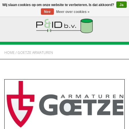
Wij slaan cookies op om onze website te verbeteren. Is dat akkoord?
Ja
Nee
Meer over cookies »
HOME
WEBSHOP
HOME
/
GOETZE ARMATUREN
NIEUWS
OVER PANDID
CONTACT