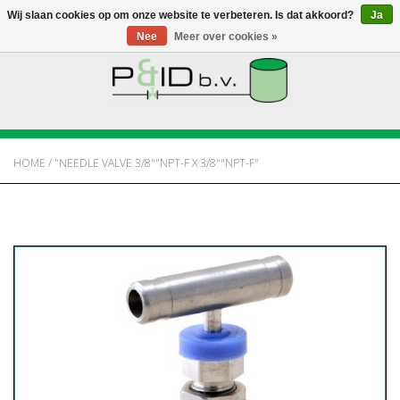
Wij slaan cookies op om onze website te verbeteren. Is dat akkoord?
Ja
Nee
Meer over cookies »
HOME
WEBSHOP
HOME
/
"NEEDLE VALVE 3/8""NPT-F X 3/8""NPT-F"
NIEUWS
OVER PANDID
CONTACT