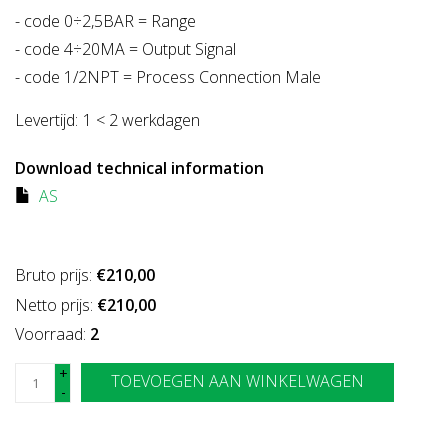
- code 0÷2,5BAR = Range
- code 4÷20MA = Output Signal
- code 1/2NPT = Process Connection Male
Levertijd:
1 < 2 werkdagen
Download technical information
AS
Bruto prijs:
€210,00
Netto prijs:
€210,00
Voorraad:
2
+
TOEVOEGEN AAN WINKELWAGEN
-